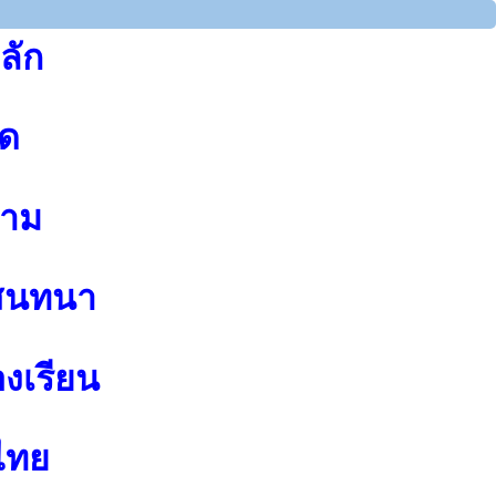
ลัก
ุด
าม
สนทนา
องเรียน
ไทย