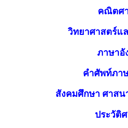
คณิตศา
วิทยาศาสตร์แ
ภาษาอั
คำศัพท์ภา
สังคมศึกษา ศาส
ประวัติศ