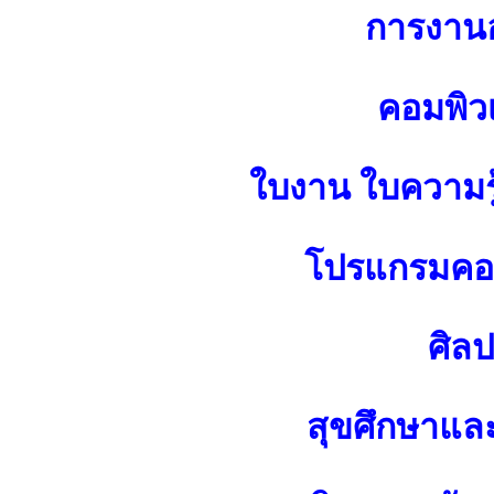
การงาน
คอมพิว
ใบงาน ใบความร
โปรแกรมคอม
ศิล
สุขศึกษาแล