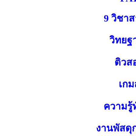
9 วิชา
วิทยฐ
ติวส
เกมส
ความรู้ท
งานพัสดุ