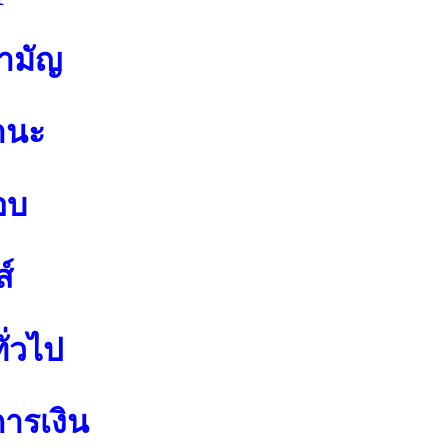
สามัญ
านะ
อบ
์
ั่วไป
การเงิน