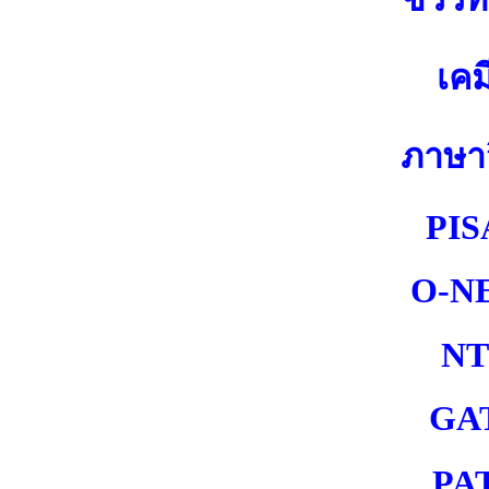
เคม
ภาษา
PIS
O-N
NT
GA
PA