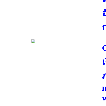
อ
เ
ภ