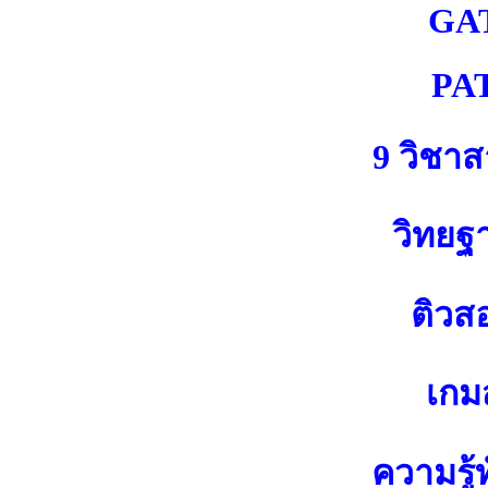
GA
PA
9 วิชา
วิทยฐ
ติวส
เกมส
ความรู้ท