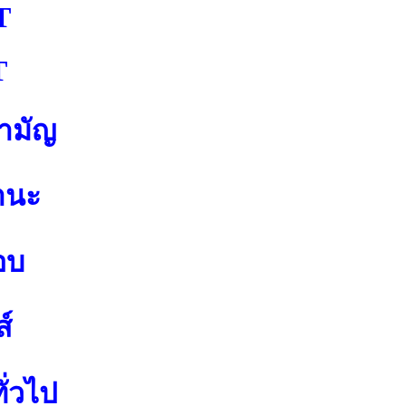
T
T
สามัญ
านะ
อบ
์
ั่วไป