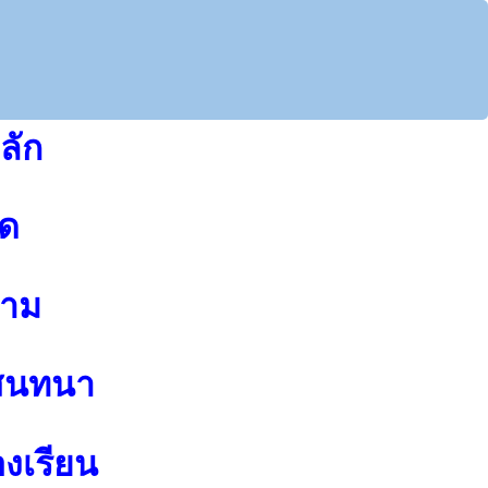
ลัก
ุด
าม
สนทนา
องเรียน