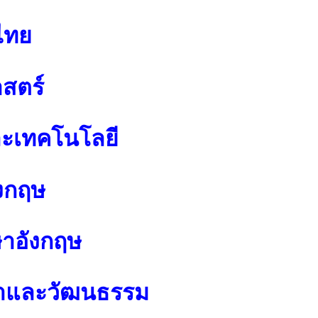
ไทย
สตร์
ละเทคโนโลยี
งกฤษ
ษาอังกฤษ
นาและวัฒนธรรม