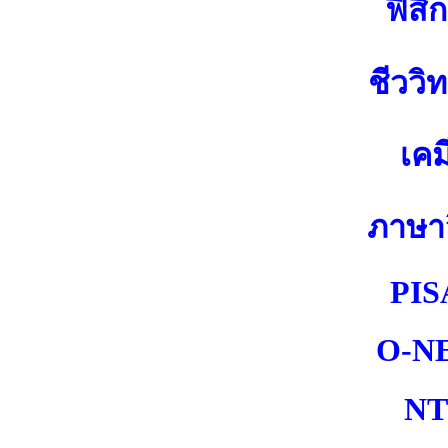
ฟิสิก
ชีววิ
เคม
ภาษา
PIS
O-N
NT