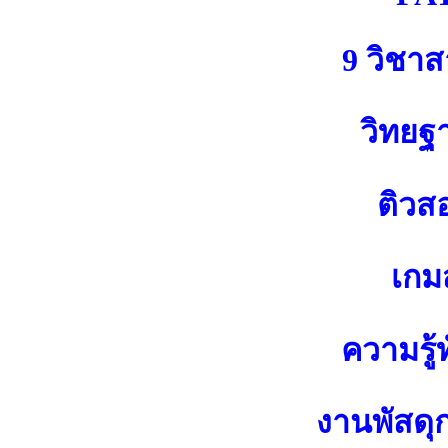
9 วิชา
วิทยฐ
ติวส
เกมส
ความรู้ท
งานพัสดุ