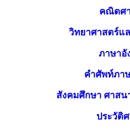
คณิตศา
วิทยาศาสตร์แ
ภาษาอั
คำศัพท์ภา
สังคมศึกษา ศาส
ประวัติศ