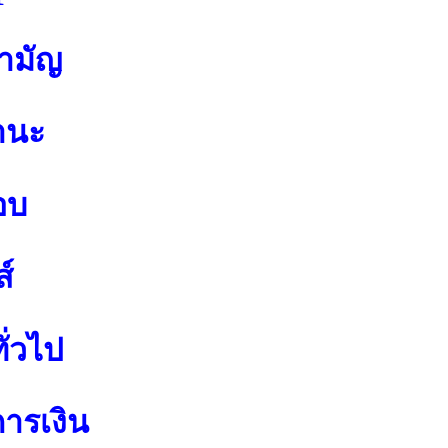
สามัญ
านะ
อบ
์
ั่วไป
การเงิน