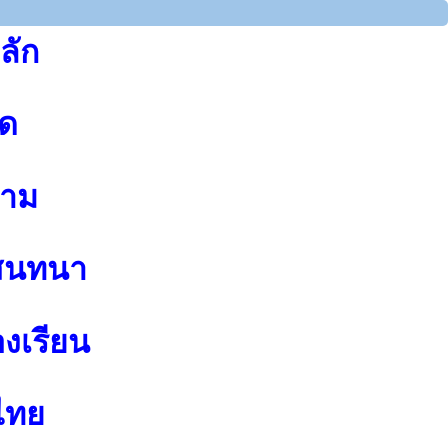
ลัก
ุด
าม
สนทนา
องเรียน
ไทย