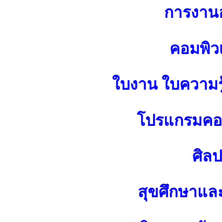
การงาน
คอมพิว
ใบงาน ใบความร
โปรแกรมคอม
ศิล
สุขศึกษาแล