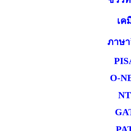
เคม
ภาษา
PIS
O-N
NT
GA
PA