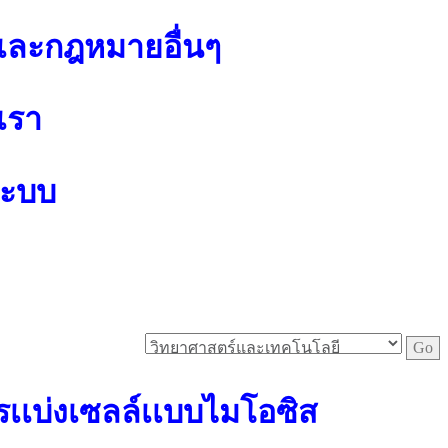
ละกฎหมายอื่นๆ
เรา
ระบบ
รเเบ่งเซลล์เเบบไมโอซิส