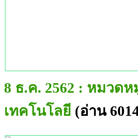
8 ธ.ค. 2562 : หมวดหม
เทคโนโลยี
(อ่าน 6014