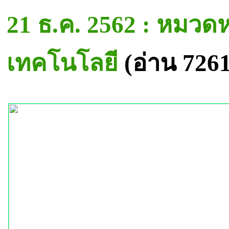
21 ธ.ค. 2562 : หมวดห
เทคโนโลยี
(อ่าน 7261