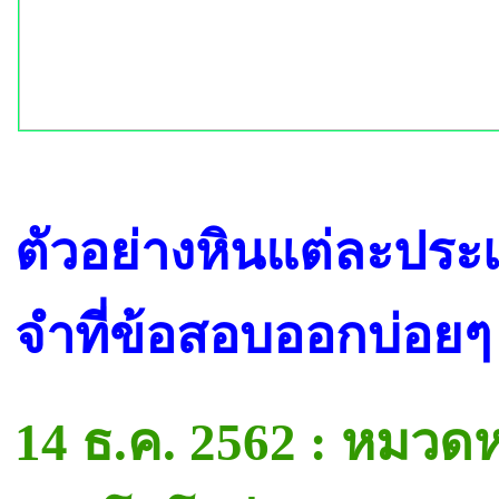
ตัวอย่างหินแต่ละปร
จำที่ข้อสอบออกบ่อยๆ
14 ธ.ค. 2562 : หมวดห