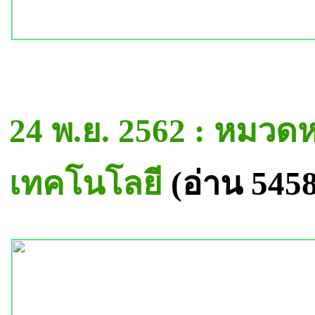
24 พ.ย. 2562 : หมวดห
เทคโนโลยี
(อ่าน 5458