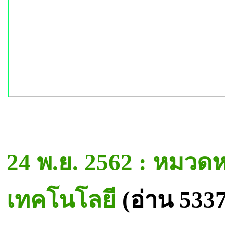
24 พ.ย. 2562 : หมวดห
เทคโนโลยี
(อ่าน 5337