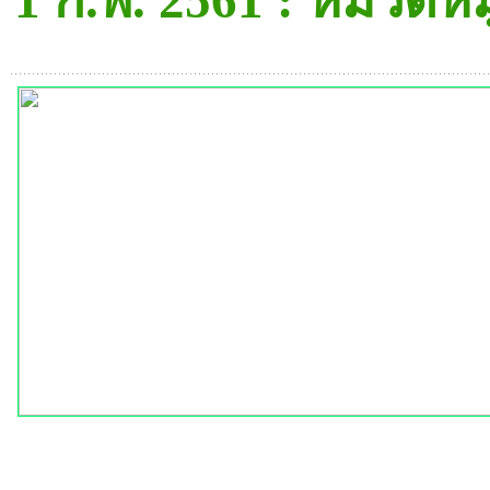
1 ก.พ. 2561 : หมวดหม