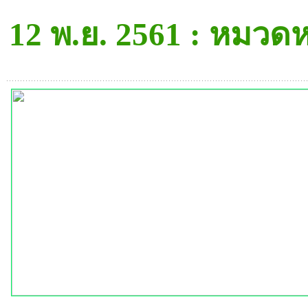
12 พ.ย. 2561 : หมวด