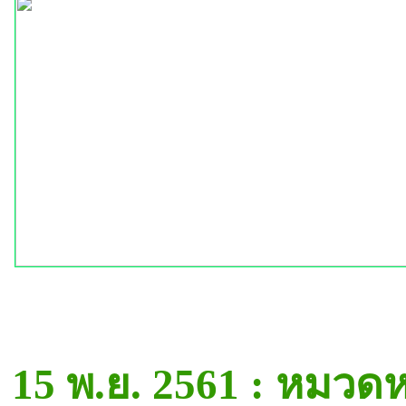
15 พ.ย. 2561 : หมวด