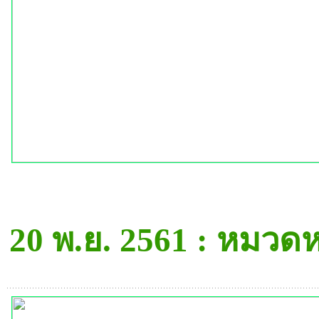
20 พ.ย. 2561 : หมวด