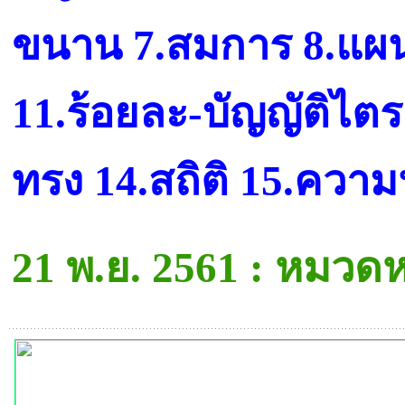
ขนาน 7.สมการ 8.แผนผั
11.ร้อยละ-บัญญัติไตร
ทรง 14.สถิติ 15.ความ
21 พ.ย. 2561 : หมวด