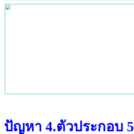
ปัญหา 4.ตัวประกอบ 5