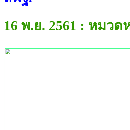
16 พ.ย. 2561 : หมวด