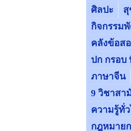
ศิลปะ
ส
กิจกรรมพั
คลังข้อส
ปก กรอบ พ
ภาษาจีน
9 วิชาสา
ความรู้ทั่
กฎหมายก