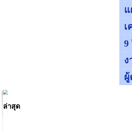
แ
เค
9
ง
ผ
ล่าสุด