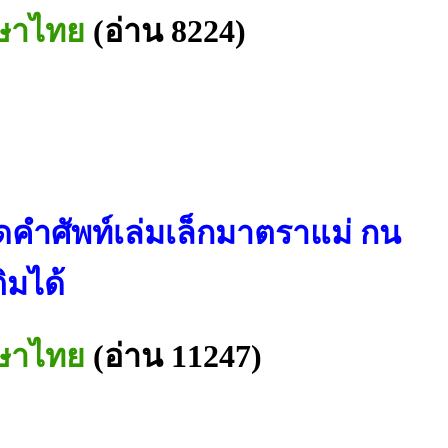
าษาไทย
(อ่าน 8224)
ดคำศัพท์เล่มเล็กมาตราแม่ กน
ิมได้
าษาไทย
(อ่าน 11247)