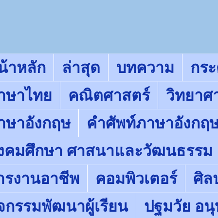
น้าหลัก
ล่าสุด
บทความ
กร
าษาไทย
คณิตศาสตร์
วิทยาศ
าษาอังกฤษ
คำศัพท์ภาษาอังกฤ
ังคมศึกษา ศาสนาและวัฒนธรรม
ารงานอาชีพ
คอมพิวเตอร์
ศิล
ิจกรรมพัฒนาผู้เรียน
ปฐมวัย อน