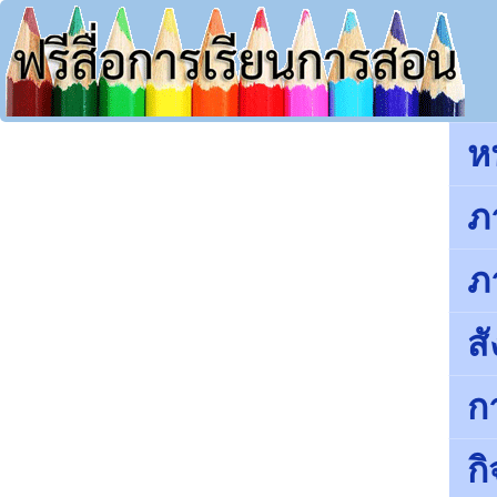
ห
ภ
ภ
ส
ก
ก