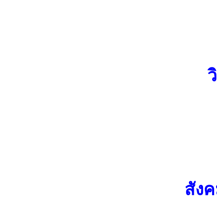
ว
สัง