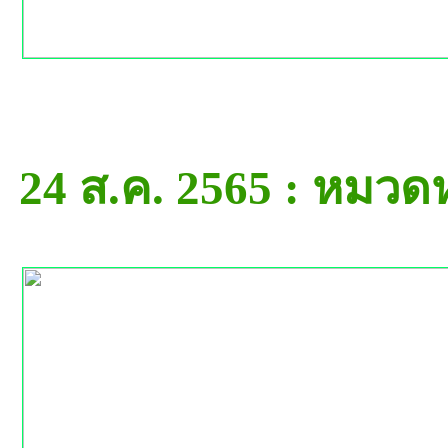
24 ส.ค. 2565 : หมวด