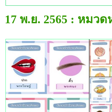
17 พ.ย. 2565 : หมวด