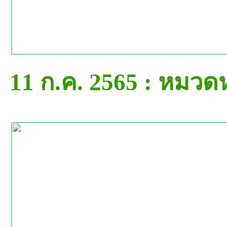
11 ก.ค. 2565 : หมวด