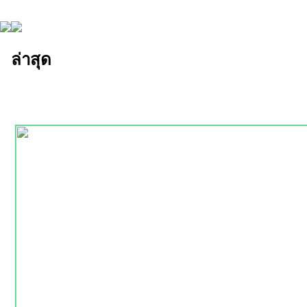
ล่าสุด