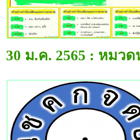
30 ม.ค. 2565 : หมวด