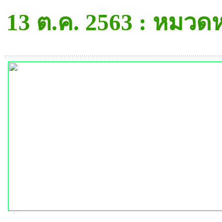
13 ต.ค. 2563 : หมวด