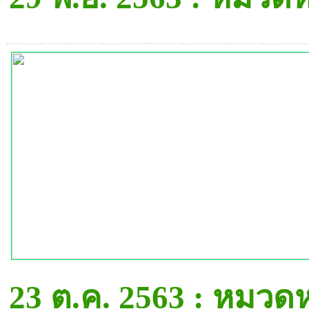
23 ต.ค. 2563 : หมวด