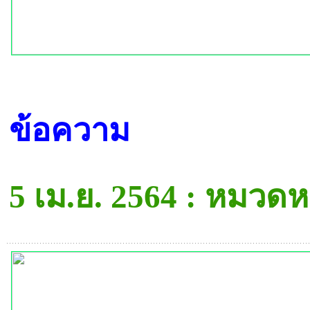
ข้อความ
5 เม.ย. 2564 : หมวดห