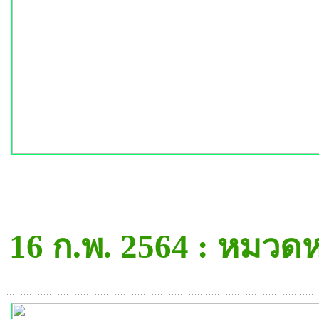
16 ก.พ. 2564 : หมวด