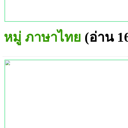
หมู่ ภาษาไทย
(อ่าน 1