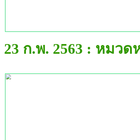
23 ก.พ. 2563 : หมวด