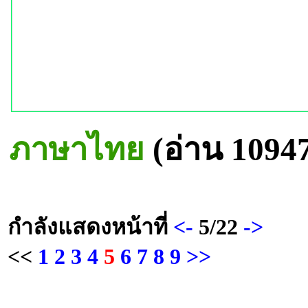
ภาษาไทย
(อ่าน 1094
กำลังแสดงหน้าที่
<-
5/22
->
<<
1
2
3
4
5
6
7
8
9
>>