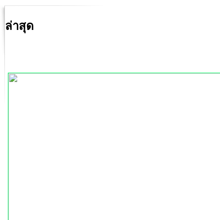
ล่าสุด