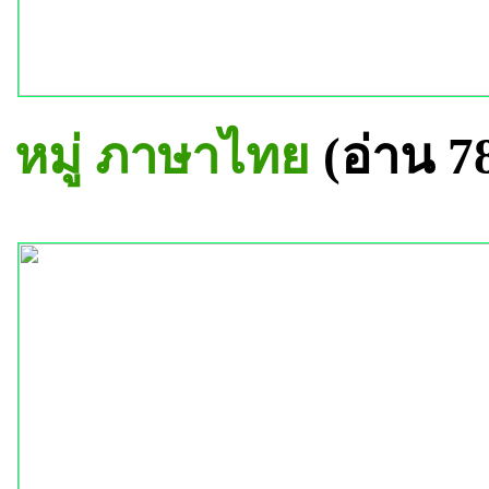
หมู่ ภาษาไทย
(อ่าน 7