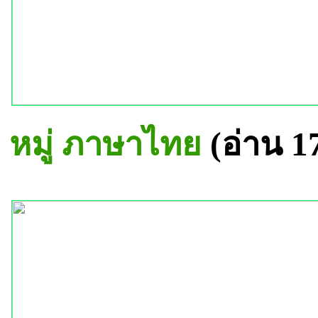
หมู่ ภาษาไทย
(อ่าน 1