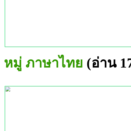
หมู่ ภาษาไทย
(อ่าน 1