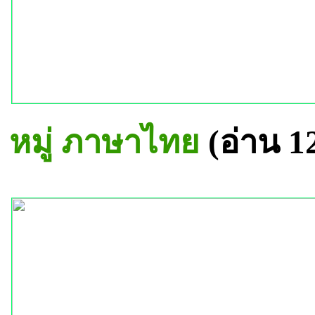
หมู่ ภาษาไทย
(อ่าน 1