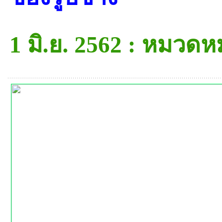
1 มิ.ย. 2562 : หมวดห