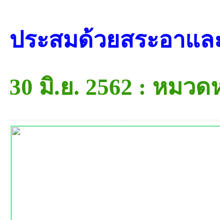
ประสมด้วยสระอาและ
30 มิ.ย. 2562 : หมวด