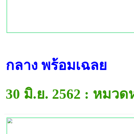
กลาง พร้อมเฉลย
30 มิ.ย. 2562 : หมวด