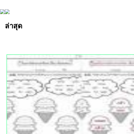
ล่าสุด