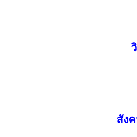
ว
สัง