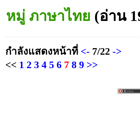
หมู่ ภาษาไทย
(อ่าน 1
กำลังแสดงหน้าที่
<-
7/22
->
<<
1
2
3
4
5
6
7
8
9
>>