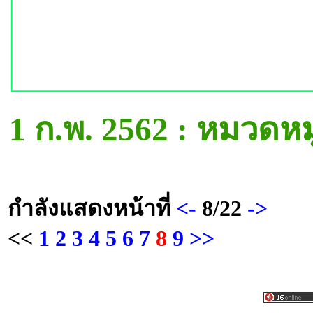
1 ก.พ. 2562 : หมวดห
กำลังแสดงหน้าที่
<-
8/22
->
<<
1
2
3
4
5
6
7
8
9
>>