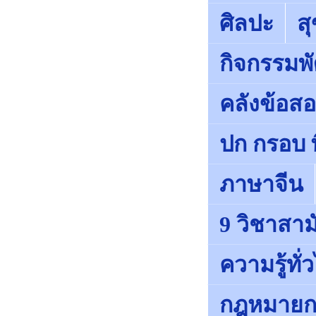
ศิลปะ
ส
กิจกรรมพั
คลังข้อส
ปก กรอบ พ
ภาษาจีน
9 วิชาสา
ความรู้ทั่
กฎหมายก