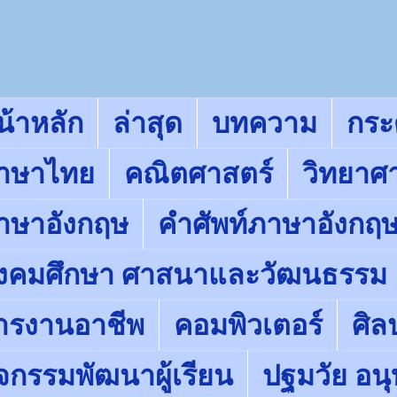
น้าหลัก
ล่าสุด
บทความ
กร
าษาไทย
คณิตศาสตร์
วิทยาศ
าษาอังกฤษ
คำศัพท์ภาษาอังกฤ
ังคมศึกษา ศาสนาและวัฒนธรรม
ารงานอาชีพ
คอมพิวเตอร์
ศิล
ิจกรรมพัฒนาผู้เรียน
ปฐมวัย อน