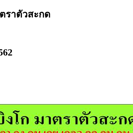
าตราตัวสะกด
2562