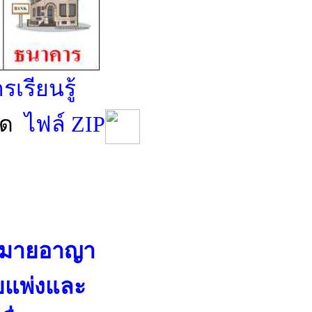
รเรียนรู้
ะกด
ไฟล์ ZIP
หมายอาญา
แพ่งและ