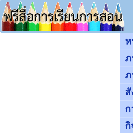
ห
ภ
ภ
ส
ก
ก