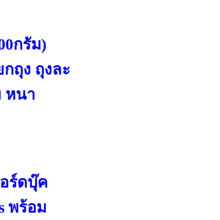
700กรัม)
กถุง ถุงละ
่ม หนา
ร์ดบุ๊ค
s พร้อม