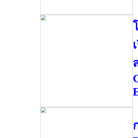
โ
เ
E
ก