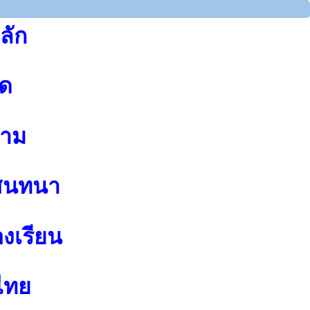
ลัก
ุด
าม
สนทนา
องเรียน
ไทย