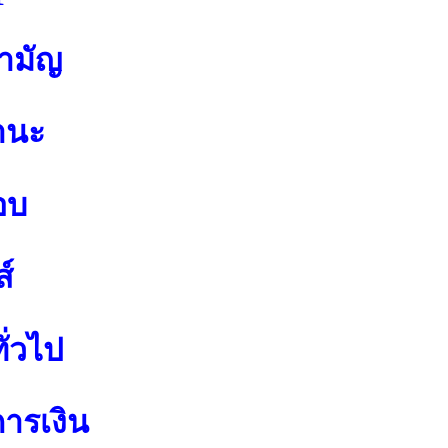
สามัญ
านะ
อบ
์
ั่วไป
การเงิน