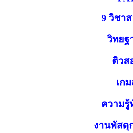
9 วิชา
วิทยฐ
ติวส
เกมส
ความรู้ท
งานพัสดุ