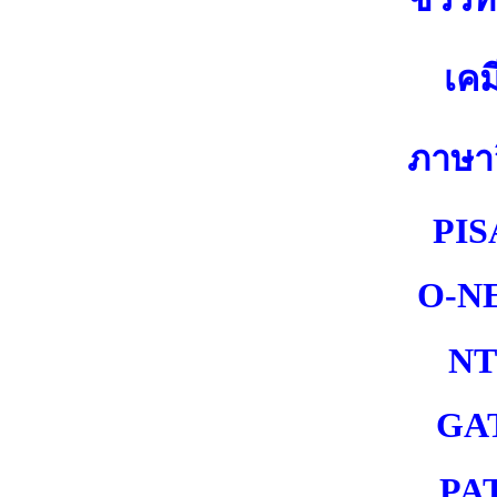
เคม
ภาษา
PIS
O-N
NT
GA
PA