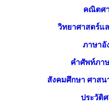
คณิตศา
วิทยาศาสตร์แ
ภาษาอั
คำศัพท์ภา
สังคมศึกษา ศาส
ประวัติศ