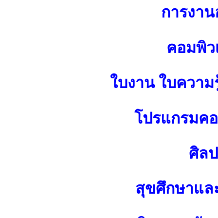
การงาน
คอมพิว
ใบงาน ใบความร
โปรแกรมคอม
ศิล
สุขศึกษาแล