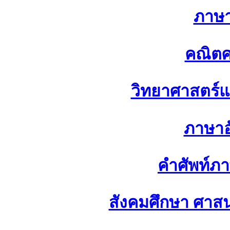
ภาษ
คณิตศ
วิทยาศาสตร์
ภาษาอ
คำศัพท์ภ
สังคมศึกษา ศา