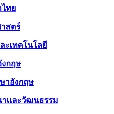
าไทย
าสตร์
และเทคโนโลยี
ังกฤษ
าษาอังกฤษ
สนาและวัฒนธรรม