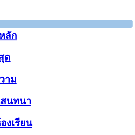
หลัก
สุด
วาม
นสนทนา
้องเรียน