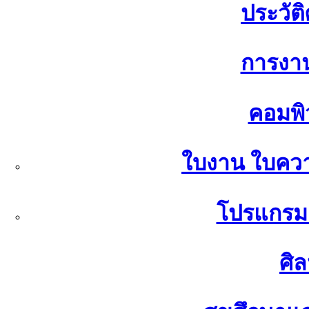
ประวัต
การงา
คอมพิ
ใบงาน ใบควา
โปรแกรมค
ศิ