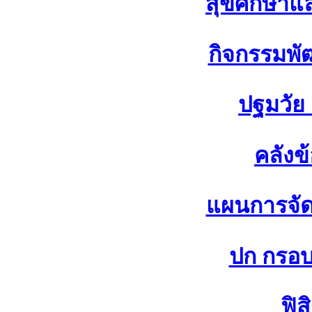
สุขศึกษาแ
กิจกรรมพัฒ
ปฐมวัย
คลังข
แผนการจัดก
ปก กรอบ 
ฟิส