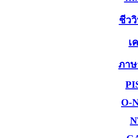
ชีวว
เค
ภาษ
PI
O-
N