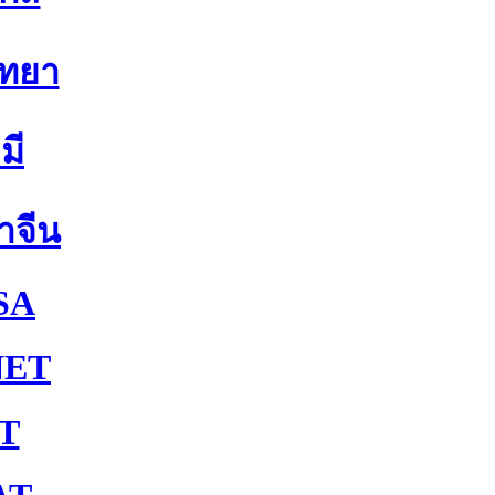
ิทยา
มี
าจีน
SA
NET
T