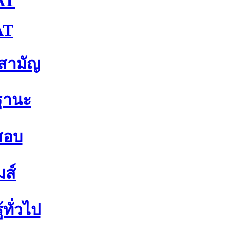
AT
AT
าสามัญ
ฐานะ
สอบ
มส์
้ทั่วไป