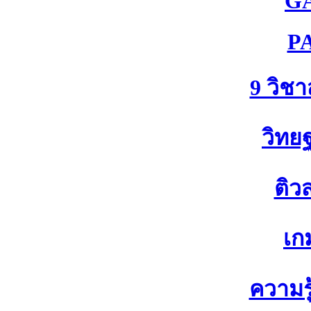
G
P
9 วิช
วิทย
ติว
เก
ความรู