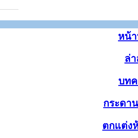
หน้า
ล่า
บทค
กระดา
ตกแต่งห