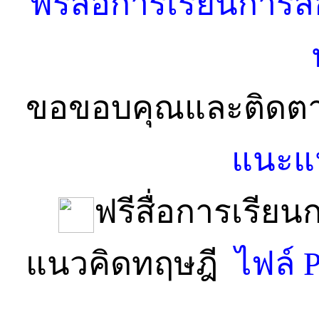
ขอขอบคุณและติดตาม
แนะแน
ฟรีสื่อการเรีย
แนวคิดทฤษฎี
ไฟล์