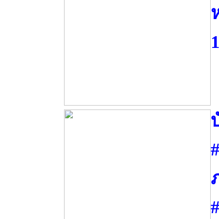
ห
1
#