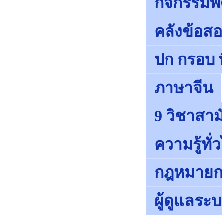
กิจกรรมพั
คลังข้อส
ปก กรอบ พ
ภาษาจีน
9 วิชาสา
ความรู้ทั่
กฎหมายก
ผู้ดูแลระ