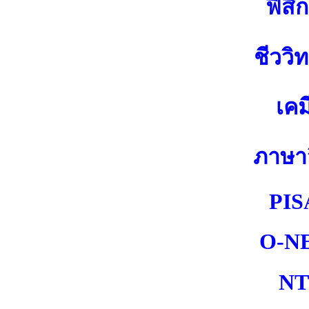
ฟิสิก
ชีววิ
เคม
ภาษา
PIS
O-N
NT