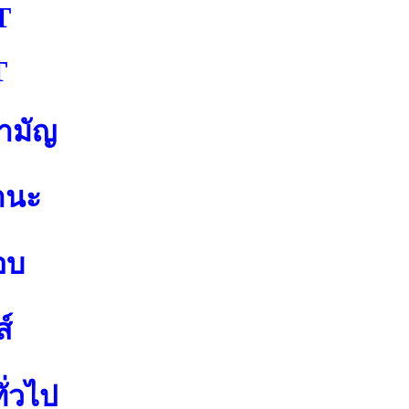
T
T
สามัญ
านะ
อบ
์
ั่วไป