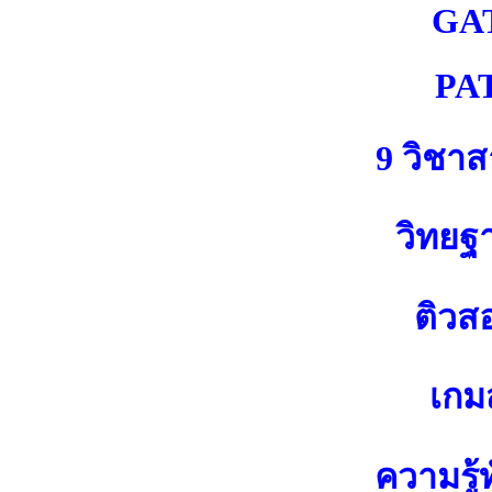
GA
PA
9 วิชา
วิทยฐ
ติวส
เกมส
ความรู้ท