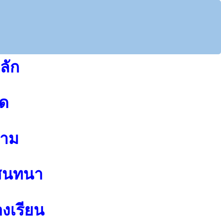
ลัก
ุด
าม
สนทนา
องเรียน