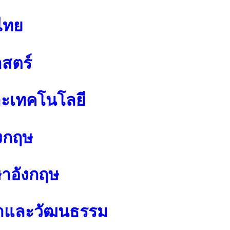
ไทย
สตร์
ละเทคโนโลยี
งกฤษ
ษาอังกฤษ
นาและวัฒนธรรม