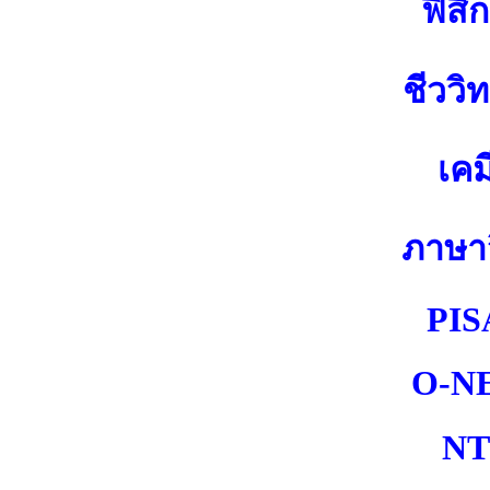
ฟิสิก
ชีววิ
เคม
ภาษา
PIS
O-N
NT