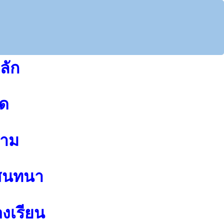
ลัก
ุด
าม
สนทนา
องเรียน