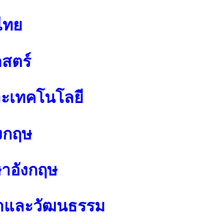
ไทย
สตร์
ละเทคโนโลยี
งกฤษ
ษาอังกฤษ
นาและวัฒนธรรม