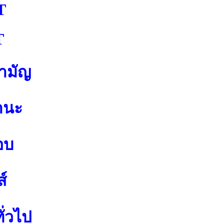
T
T
สามัญ
านะ
อบ
์
ั่วไป