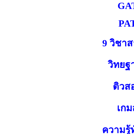
GA
PA
9 วิชา
วิทยฐ
ติวส
เกมส
ความรู้ท