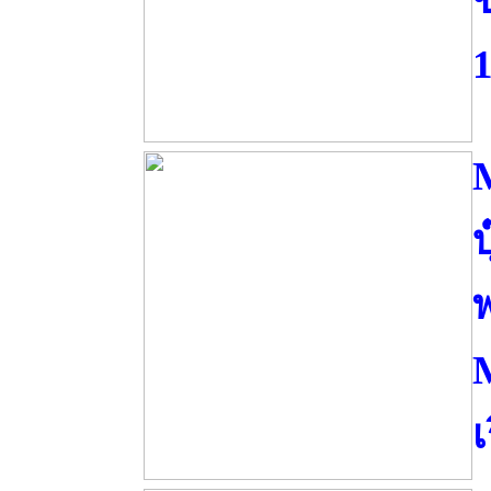
1
บ
เ