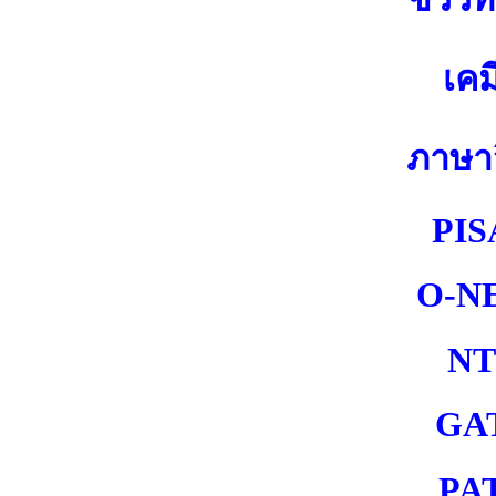
เคม
ภาษา
PIS
O-N
NT
GA
PA