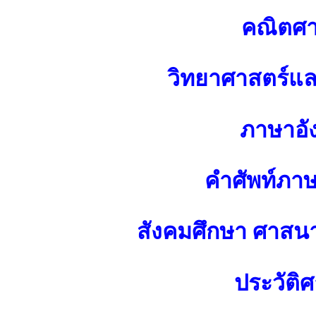
คณิตศา
วิทยาศาสตร์แ
ภาษาอั
คำศัพท์ภา
สังคมศึกษา ศาส
ประวัติศ