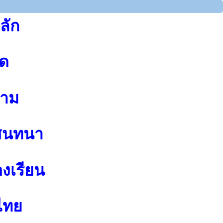
ลัก
ุด
าม
สนทนา
องเรียน
ไทย