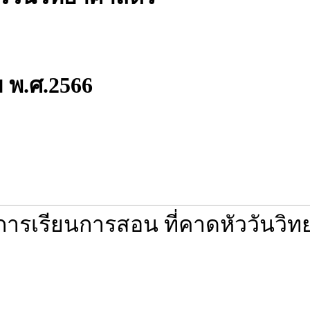
ม พ.ศ.2566