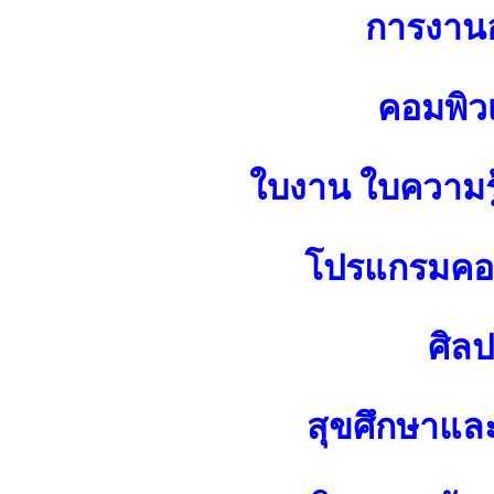
การงาน
คอมพิว
ใบงาน ใบความร
โปรแกรมคอม
ศิล
สุขศึกษาแล