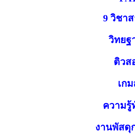
9 วิชา
วิทยฐ
ติวส
เกมส
ความรู้ท
งานพัสดุ