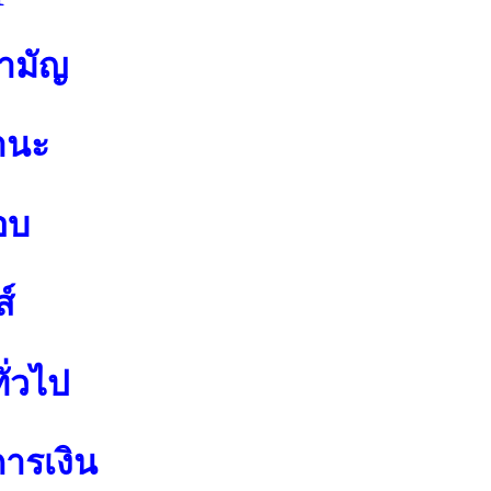
สามัญ
านะ
อบ
์
ั่วไป
การเงิน