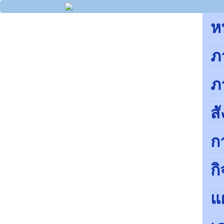
ห
ภ
ภ
ส
ก
ก
แ