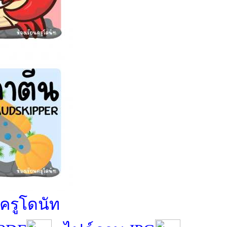
นครูโดนัท