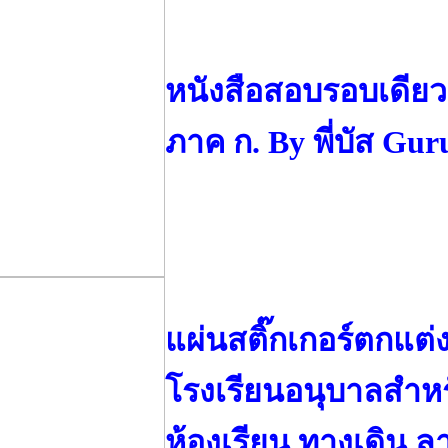
หนังสือสอบรอบเดียว
ภาค ก. By พี่บัส Gu
แผ่นสติ๊กเกอร์ตกแต่
โรงเรียนอนุบาลสำหร
ห้องเรียน ทางเดิน ล