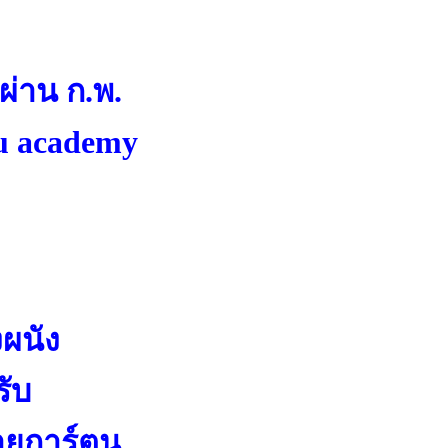
ผ่าน ก.พ.
ru academy
งผนัง
ับ
ายการ์ตูน