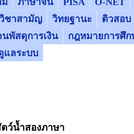
มี
ภาษาจีน
PISA
O-NET
 วิชาสามัญ
วิทยฐานะ
ติวสอบ
านพัสดุการเงิน
กฎหมายการศึก
ู้ดูแลระบบ
สัตว์น้ำสองภาษา