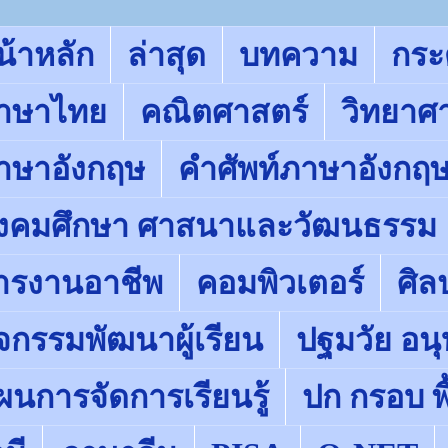
น้าหลัก
ล่าสุด
บทความ
กร
าษาไทย
คณิตศาสตร์
วิทยาศ
าษาอังกฤษ
คำศัพท์ภาษาอังกฤ
ังคมศึกษา ศาสนาและวัฒนธรรม
ารงานอาชีพ
คอมพิวเตอร์
ศิล
ิจกรรมพัฒนาผู้เรียน
ปฐมวัย อน
ผนการจัดการเรียนรู้
ปก กรอบ พื