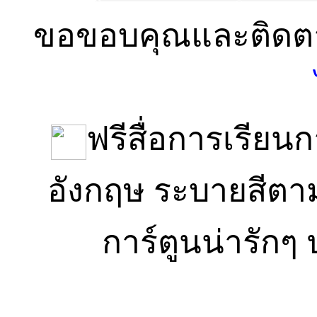
ขอขอบคุณและติดตา
ฟรีสื่อการเรีย
อังกฤษ ระบายสีตาม
การ์ตูนน่ารัก