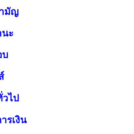
สามัญ
านะ
อบ
์
ั่วไป
การเงิน