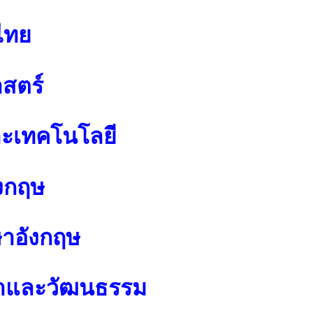
ไทย
สตร์
ละเทคโนโลยี
งกฤษ
ษาอังกฤษ
นาและวัฒนธรรม