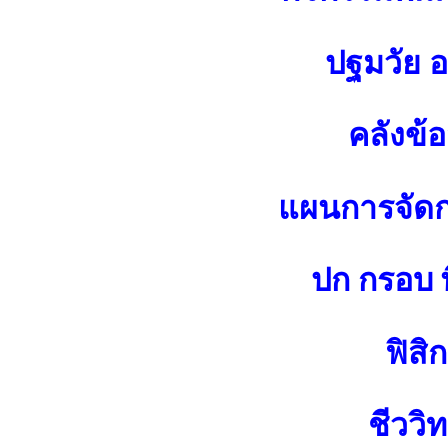
ปฐมวัย 
คลังข้
แผนการจัดกา
ปก กรอบ พ
ฟิสิก
ชีววิ