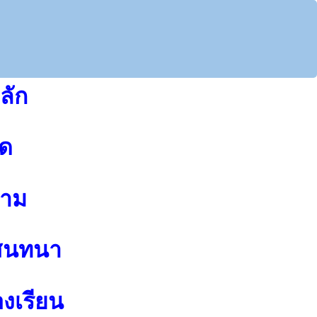
ลัก
ุด
าม
สนทนา
องเรียน