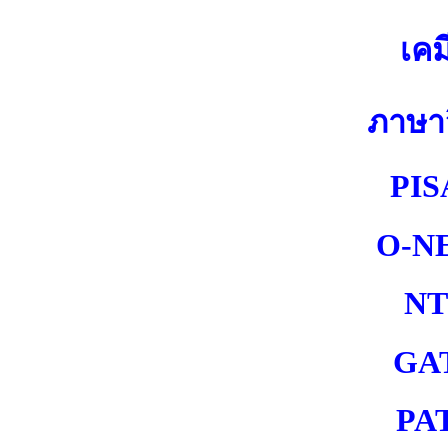
เคม
ภาษา
PIS
O-N
NT
GA
PA