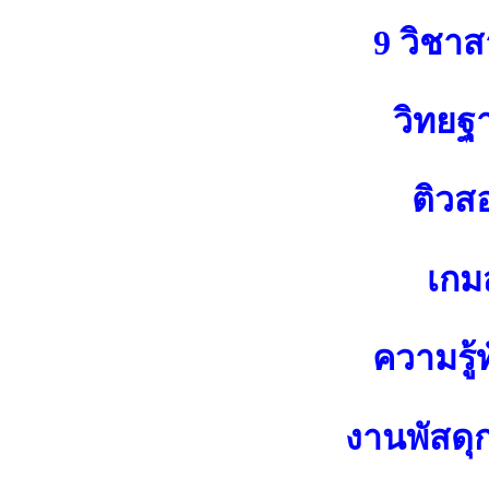
9 วิชา
วิทยฐ
ติวส
เกมส
ความรู้ท
งานพัสดุ