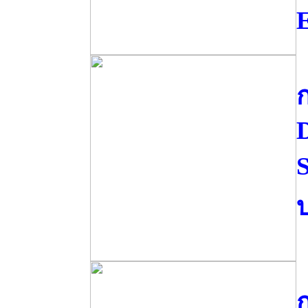
E
ก
S