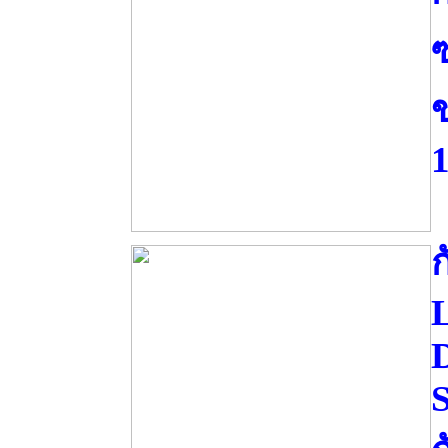
ซ
ก
D