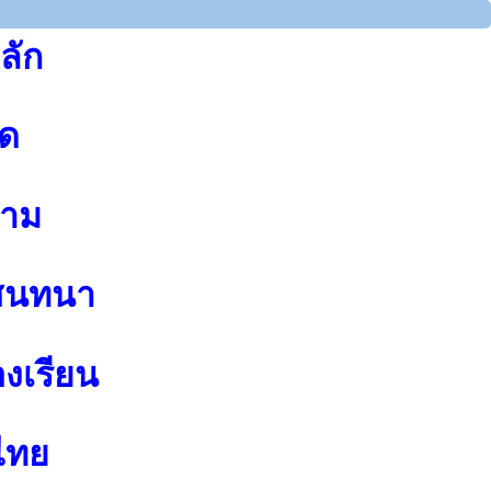
ลัก
ุด
าม
สนทนา
องเรียน
ไทย