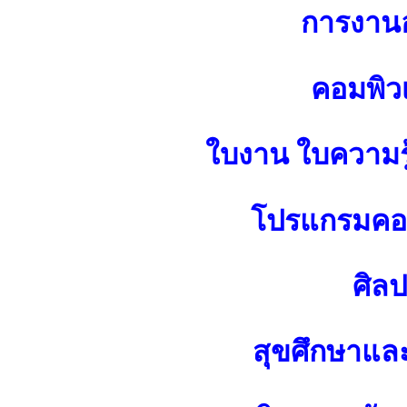
การงาน
คอมพิว
ใบงาน ใบความร
โปรแกรมคอม
ศิล
สุขศึกษาแล