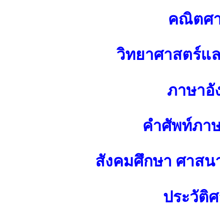
คณิตศา
วิทยาศาสตร์แ
ภาษาอั
คำศัพท์ภา
สังคมศึกษา ศาส
ประวัติศ