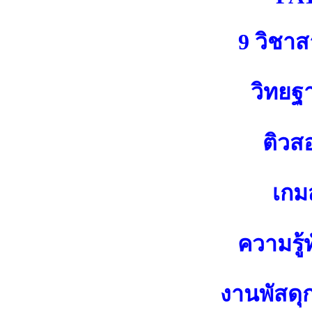
9 วิชา
วิทยฐ
ติวส
เกมส
ความรู้ท
งานพัสดุ