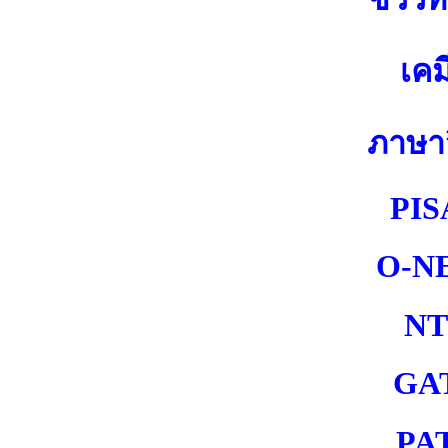
เคม
ภาษา
PIS
O-N
NT
GA
PA