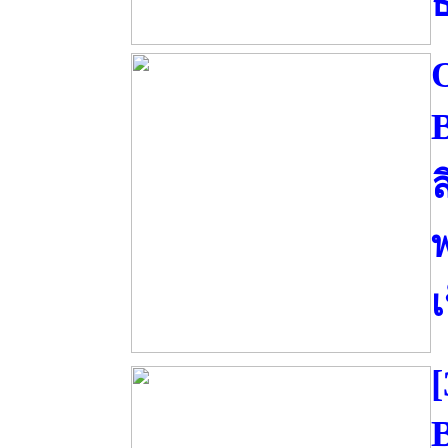
ธ
ล
พ
[