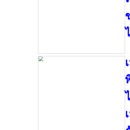
ข
ไ
เ
พ
ไ
เ