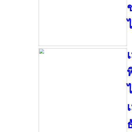
ข
ไ
เ
พ
ไ
เ
ธ