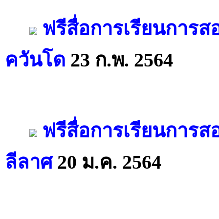
ฟรีสื่อการเรียนการสอ
ควันโด
23 ก.พ. 2564
ฟรีสื่อการเรียนการสอ
ลีลาศ
20 ม.ค. 2564