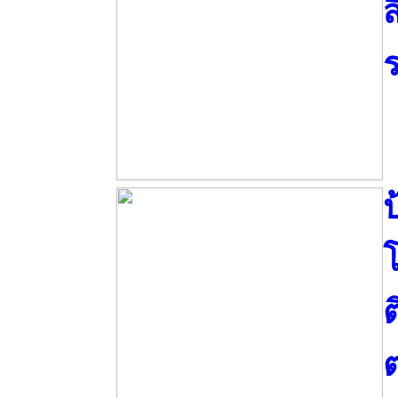
ส
โ
ต