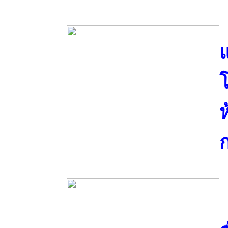
แ
ห
ก