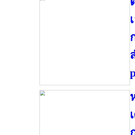
ต
เ
p
เ