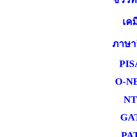
เคม
ภาษา
PIS
O-N
NT
GA
PA