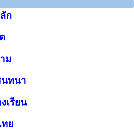
ลัก
ุด
าม
สนทนา
องเรียน
ไทย