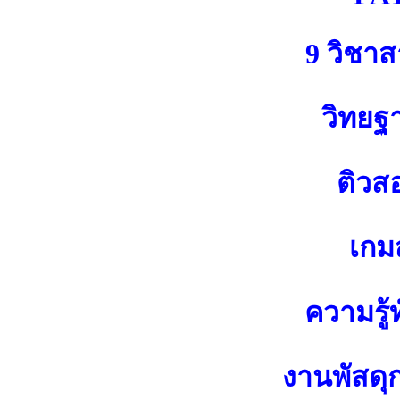
9 วิชา
วิทยฐ
ติวส
เกมส
ความรู้ท
งานพัสดุ