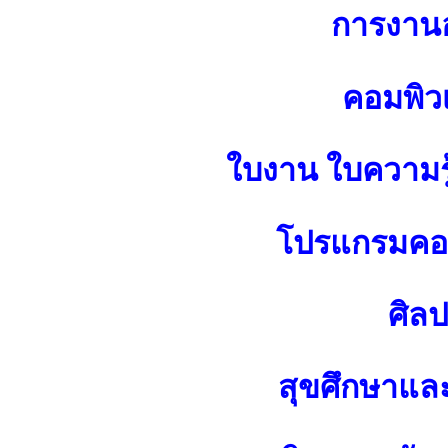
การงาน
คอมพิว
ใบงาน ใบความร
โปรแกรมคอม
ศิล
สุขศึกษาแล