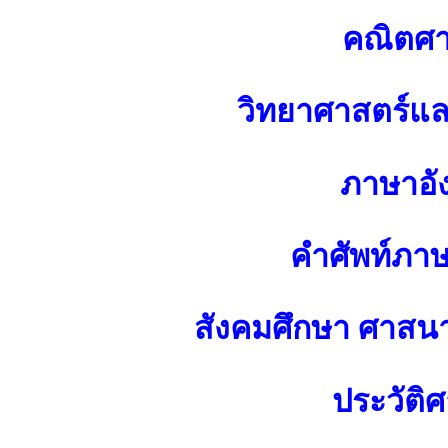
คณิตศา
วิทยาศาสตร์แ
ภาษาอั
คำศัพท์ภา
สังคมศึกษา ศาส
ประวัติศ