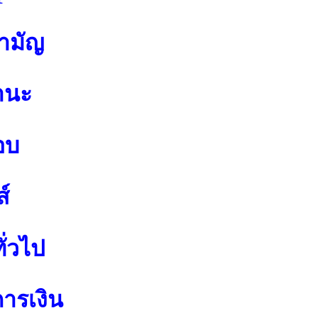
สามัญ
านะ
อบ
์
ั่วไป
การเงิน