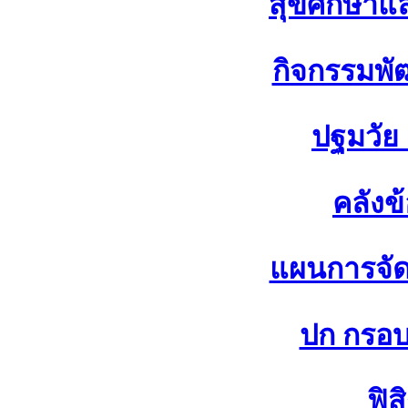
สุขศึกษาแ
กิจกรรมพัฒ
ปฐมวัย
คลังข
แผนการจัดก
ปก กรอบ 
ฟิส