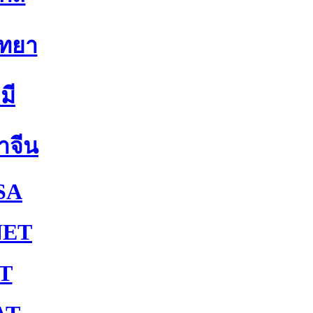
ิทยา
มี
าจีน
SA
NET
T