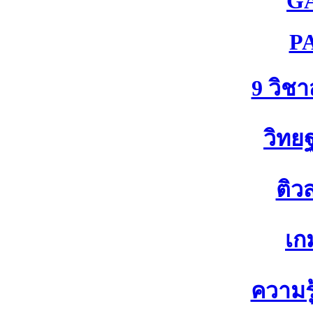
G
P
9 วิช
วิทย
ติว
เก
ความรู