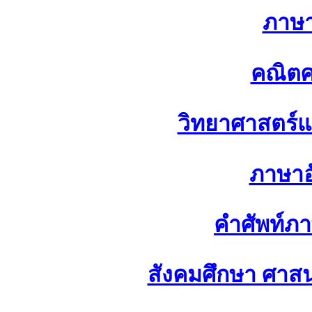
ภาษ
คณิตศ
วิทยาศาสตร์
ภาษาอ
คำศัพท์ภ
สังคมศึกษา ศา