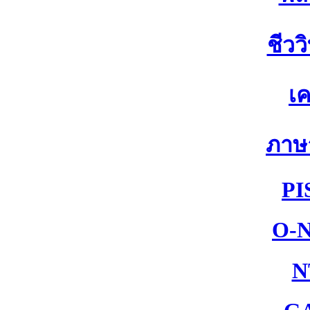
ชีวว
เค
ภาษ
PI
O-
N