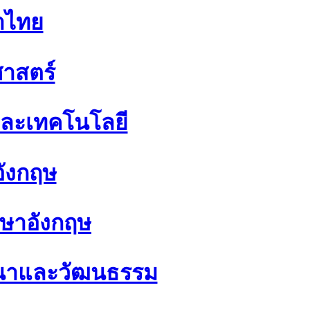
าไทย
าสตร์
และเทคโนโลยี
ังกฤษ
าษาอังกฤษ
สนาและวัฒนธรรม