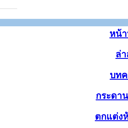
หน้า
ล่า
บทค
กระดา
ตกแต่งห