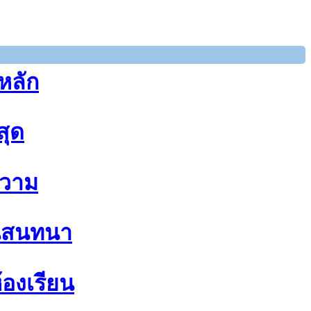
หลัก
สุด
วาม
นสนทนา
้องเรียน