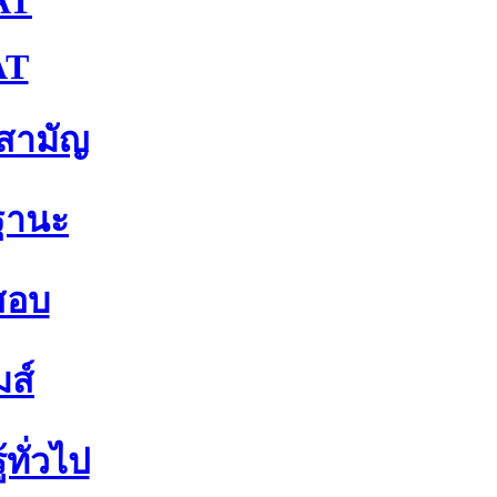
AT
AT
าสามัญ
ฐานะ
สอบ
มส์
้ทั่วไป