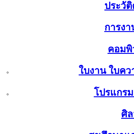
ประวัต
การงา
คอมพิ
ใบงาน ใบควา
โปรแกรมค
ศิ