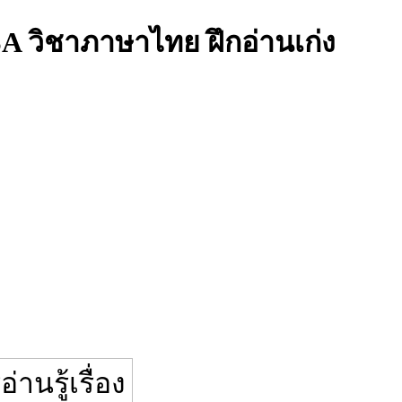
SA วิชาภาษาไทย ฝึกอ่านเก่ง