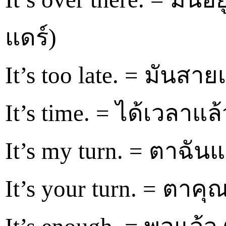
แดร์)
It’s too late. = มันสาย
It’s time. = ได้เวลาแล้
It’s my turn. = ตาฉันแล
It’s your turn. = ตาคุณแ