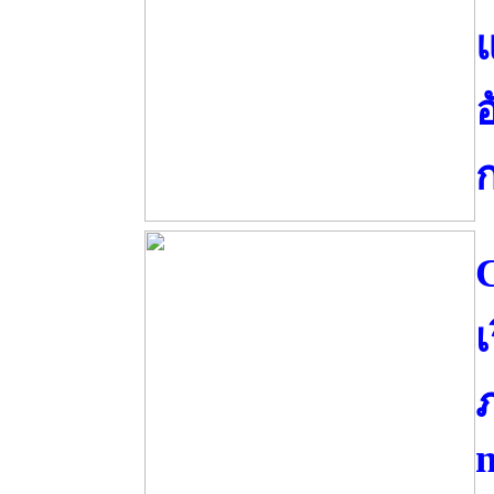
อ
เ
ภ