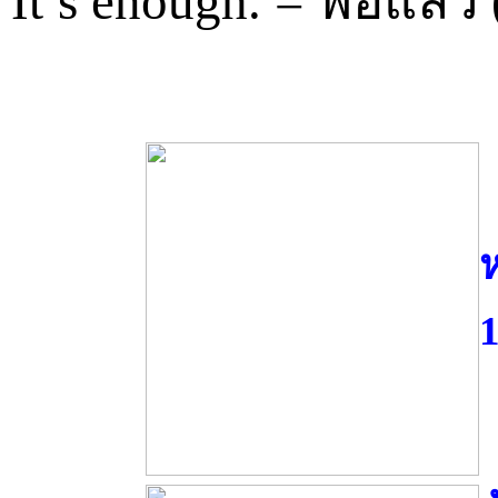
It’s enough. = พอแล้ว (
ห
1