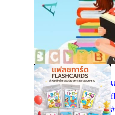
แ
f
#