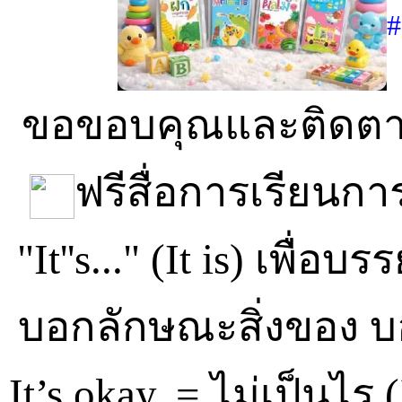
#
ขอขอบคุณและติดตาม
ฟรีสื่อการเรียนกา
"It''s..." (It is) เพื
บอกลักษณะสิ่งของ บ
It’s okay. = ไม่เป็นไร 