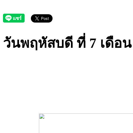
วันพฤหัสบดี ที่ 7 เด