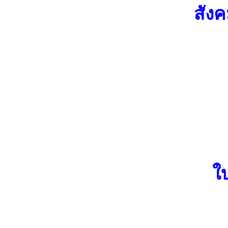
สัง
ใ