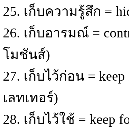
25. เก็บความรู้สึก = hid
26. เก็บอารมณ์ = con
โมชันส์)
27. เก็บไว้ก่อน = keep i
เลทเทอร์)
28. เก็บไว้ใช้ = keep f