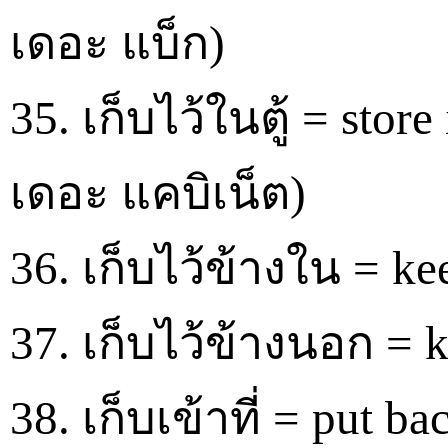
เดอะ แบ็ก)
35. เก็บไว้ในตู้ = store
เดอะ แคบิเน็ต)
36. เก็บไว้ข้างใน = ke
37. เก็บไว้ข้างนอก = k
38. เก็บเข้าที่ = put b