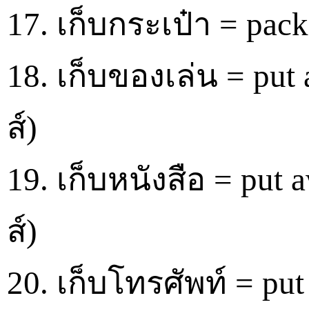
17. เก็บกระเป๋า = pack
18. เก็บของเล่น = put
ส์)
19. เก็บหนังสือ = put 
ส์)
20. เก็บโทรศัพท์ = put