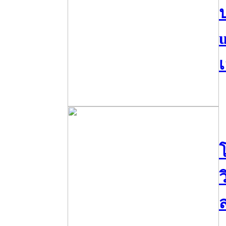
ป
เ
โ