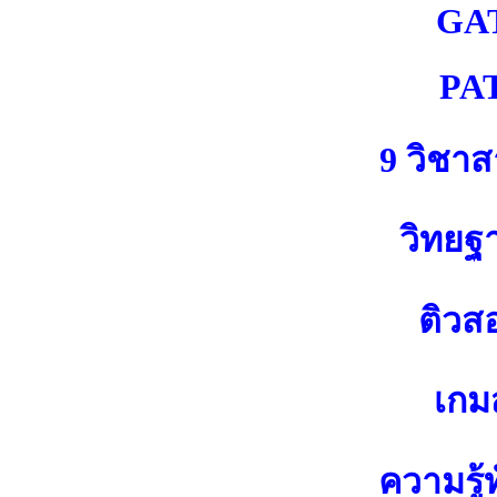
GA
PA
9 วิชา
วิทยฐ
ติวส
เกมส
ความรู้ท