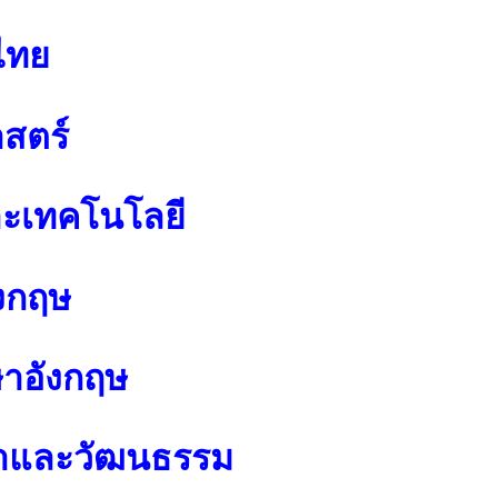
ไทย
สตร์
ละเทคโนโลยี
งกฤษ
ษาอังกฤษ
นาและวัฒนธรรม