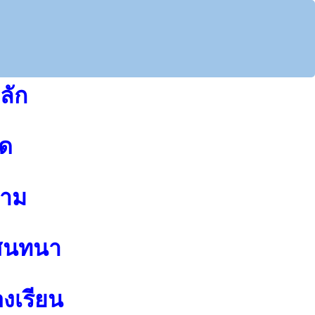
ลัก
ุด
าม
สนทนา
องเรียน