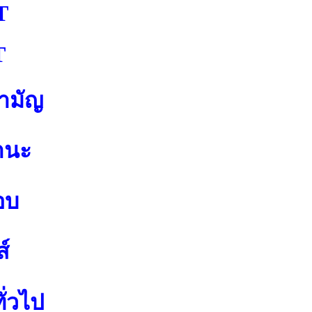
T
T
สามัญ
านะ
อบ
์
ั่วไป