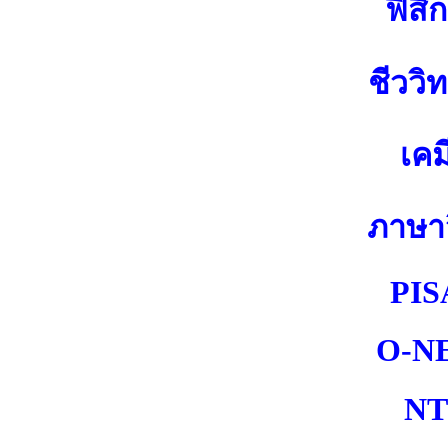
ฟิสิก
ชีววิ
เคม
ภาษา
PIS
O-N
NT