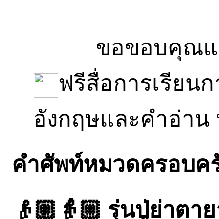
ขอขอบคุณแล
ฟรีสื่อการเรีย
อังกฤษและคำอ่าน
คำศัพท์หมวดครอบครัว
👴🏼👵🏼 รุ่นปู่ย่าตา