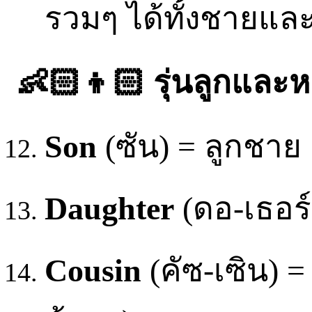
รวมๆ ได้ทั้งชายแล
👶🏻👦🏻 รุ่นลูกและ
Son
(ซัน) = ลูกชาย
Daughter
(ดอ-เธอร์
Cousin
(คัซ-เซิน) = 