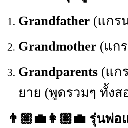
Grandfather
(แกรนด์
Grandmother
(แกรน
Grandparents
(แกรน
ยาย (พูดรวมๆ ทั้ง
👨🏽‍💼👩🏽‍💼 รุ่นพ่