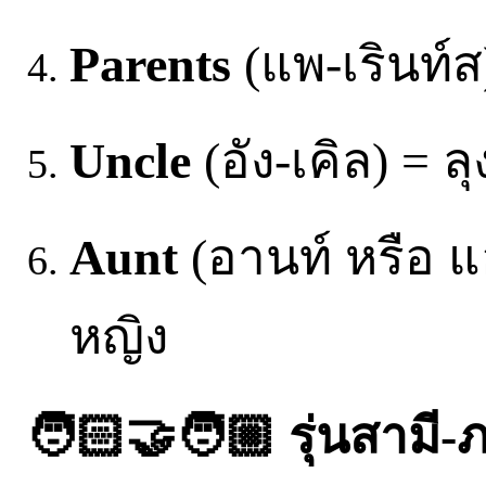
Parents
(แพ-เรินท์ส
Uncle
(อัง-เคิล) = ล
Aunt
(อานท์ หรือ แอ
หญิง
🧑🏻‍🤝‍🧑🏼 รุ่นสามี