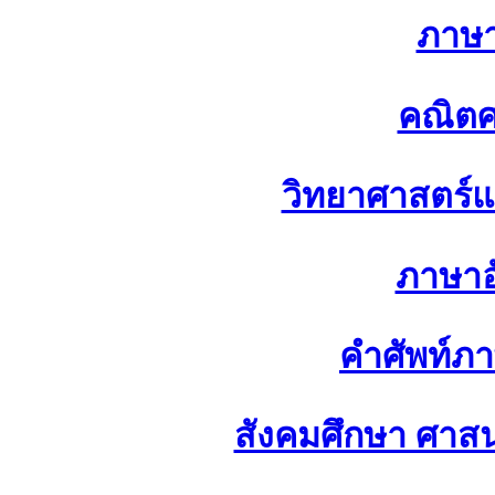
ภาษ
คณิตศ
วิทยาศาสตร์
ภาษาอ
คำศัพท์ภ
สังคมศึกษา ศา