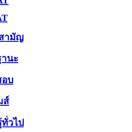
AT
AT
าสามัญ
ฐานะ
สอบ
มส์
้ทั่วไป