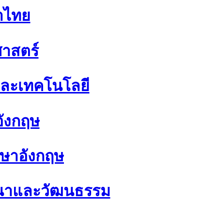
าไทย
าสตร์
และเทคโนโลยี
ังกฤษ
าษาอังกฤษ
สนาและวัฒนธรรม