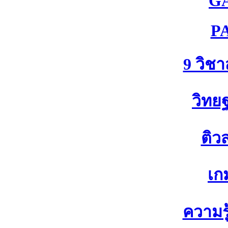
G
P
9 วิช
วิทย
ติว
เก
ความรู