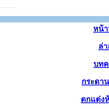
หน้า
ล่า
บทค
กระดา
ตกแต่งห