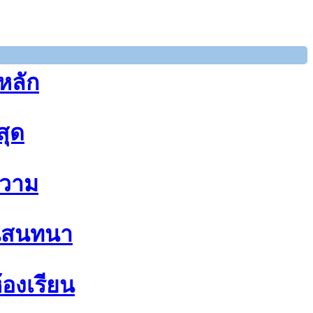
หลัก
สุด
วาม
นสนทนา
้องเรียน