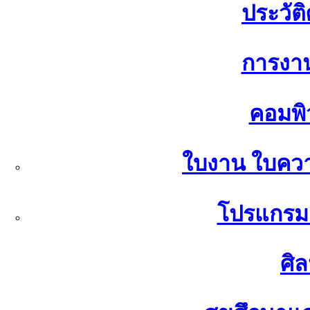
ประวัต
การงา
คอมพิ
ใบงาน ใบควา
โปรแกรมค
ศิ