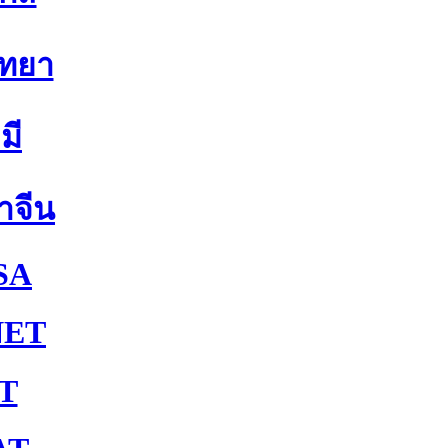
ิทยา
มี
าจีน
SA
NET
T