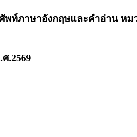
ำศัพท์ภาษาอังกฤษและคำอ่าน หม
พ.ศ.2569