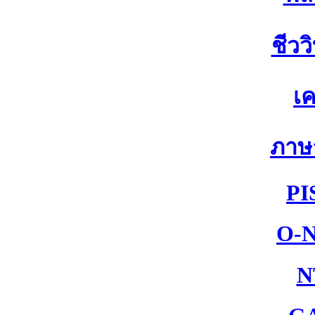
ชีวว
เค
ภาษ
PI
O-
N