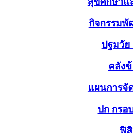
สุขศึกษาแ
กิจกรรมพัฒ
ปฐมวัย
คลังข
แผนการจัดก
ปก กรอบ 
ฟิส