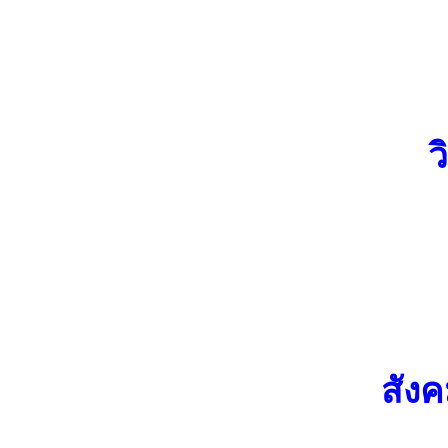
ว
สัง