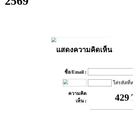
2569
แสดงความคิดเห็น
ชื่อ/Email :
ใส่รหัสที่
ความคิด
เห็น :