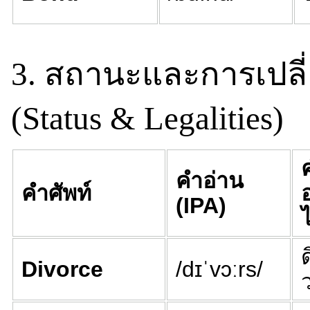
3. สถานะและการเปล
(Status & Legalities)
คำอ่าน
คำศัพท์
(IPA)
ด
Divorce
/dɪˈvɔːrs/