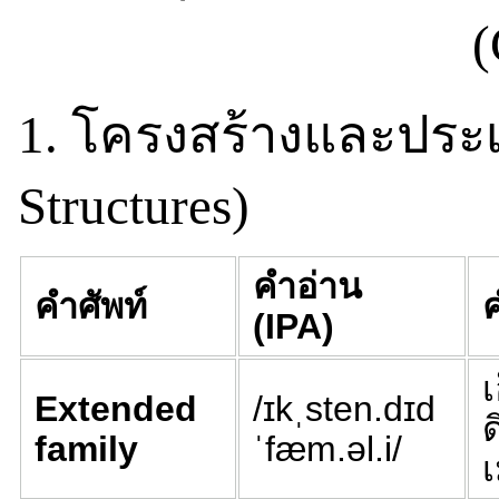
1. โครงสร้างและประ
Structures)
คำอ่าน
คำศัพท์
(IPA)
เ
Extended
/ɪkˌsten.dɪd
family
ˈfæm.əl.i/
เ