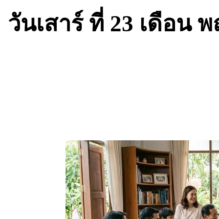
วันเสาร์ ที่ 23 เดือ