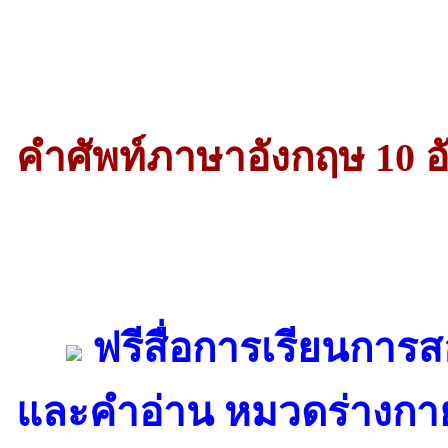
คำศัพท์ภาษาอังกฤษ 10 อั
ฟรีสื่อการเรียนกา
และคำอ่าน หมวดร่างกา