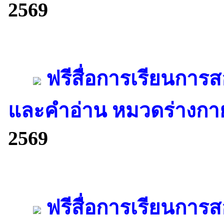
2569
ฟรีสื่อการเรียนกา
และคำอ่าน หมวดร่างกา
2569
ฟรีสื่อการเรียนกา