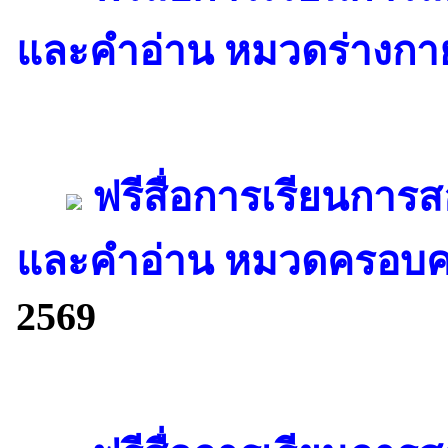
และคำอ่าน หมวดร่างกา
ฟรีสื่อการเรียนกา
และคำอ่าน หมวดครอบคร
2569