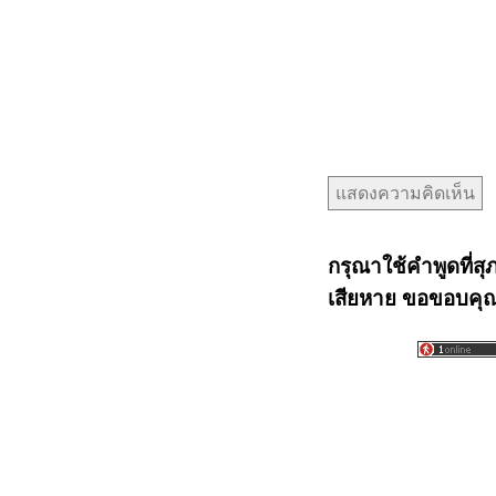
กรุณาใช้คำพูดที่สุ
เสียหาย ขอขอบคุณท