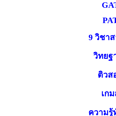
GA
PA
9 วิชา
วิทยฐ
ติวส
เกมส
ความรู้ท