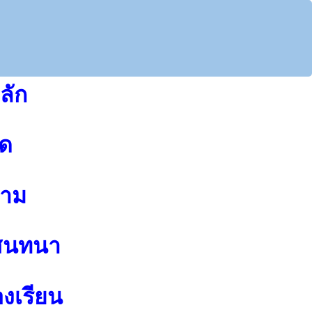
ลัก
ุด
าม
สนทนา
องเรียน