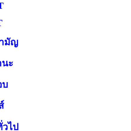
T
T
สามัญ
านะ
อบ
์
ั่วไป