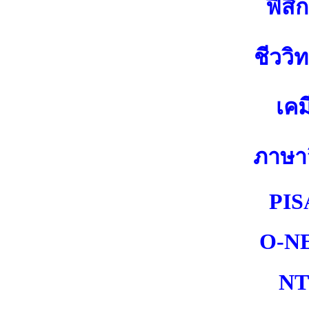
ฟิสิก
ชีววิ
เคม
ภาษา
PIS
O-N
NT