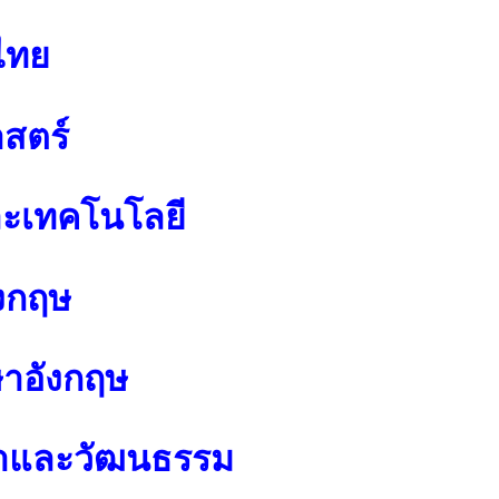
ไทย
สตร์
ละเทคโนโลยี
งกฤษ
ษาอังกฤษ
นาและวัฒนธรรม