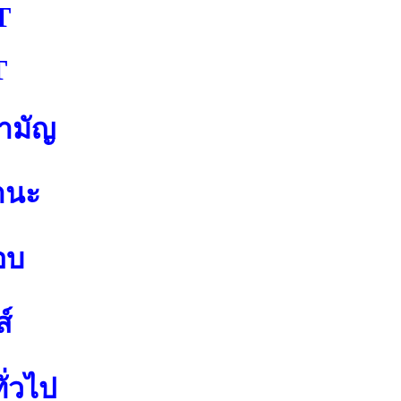
T
T
สามัญ
านะ
อบ
์
ั่วไป