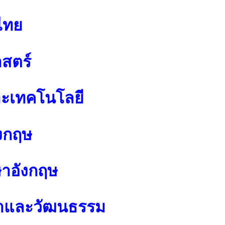
ไทย
สตร์
ละเทคโนโลยี
งกฤษ
ษาอังกฤษ
นาและวัฒนธรรม