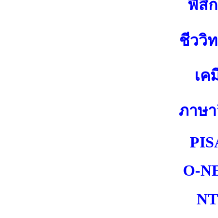
ฟิสิก
ชีววิ
เคม
ภาษา
PIS
O-N
NT