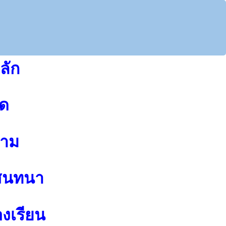
ลัก
ุด
าม
สนทนา
องเรียน