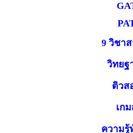
GA
PA
9 วิชา
วิทยฐ
ติวส
เกมส
ความรู้ท