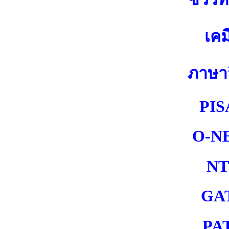
เคม
ภาษา
PIS
O-N
NT
GA
PA