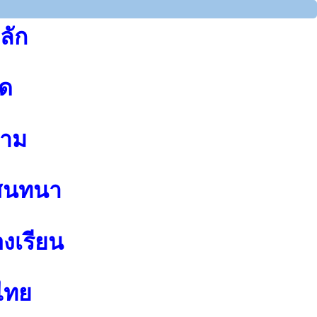
ลัก
ุด
าม
สนทนา
องเรียน
ไทย