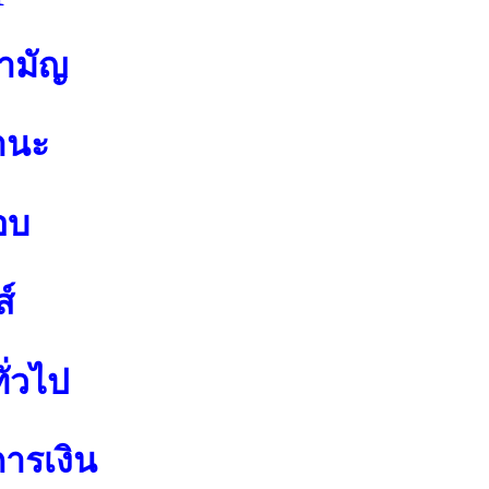
สามัญ
านะ
อบ
์
ั่วไป
การเงิน