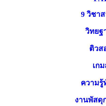
9 วิชา
วิทยฐ
ติวส
เกมส
ความรู้ท
งานพัสดุ