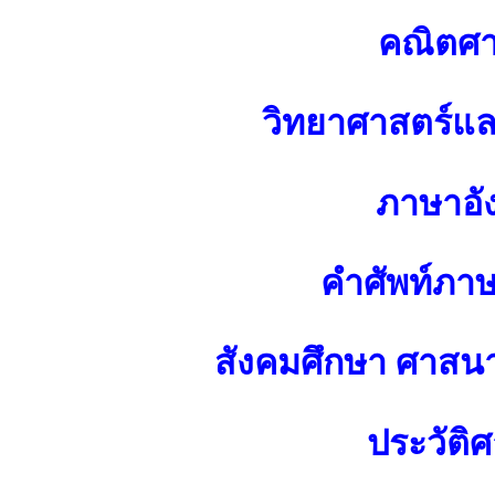
คณิตศา
วิทยาศาสตร์แ
ภาษาอั
คำศัพท์ภา
สังคมศึกษา ศาส
ประวัติศ