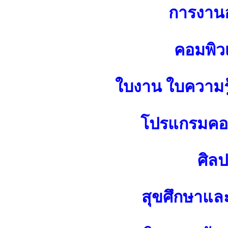
การงาน
คอมพิว
ใบงาน ใบความร
โปรแกรมคอม
ศิล
สุขศึกษาแล