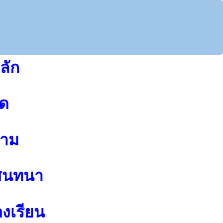
ลัก
ุด
าม
สนทนา
องเรียน