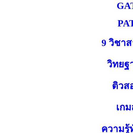
GA
PA
9 วิชา
วิทยฐ
ติวส
เกมส
ความรู้ท