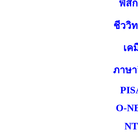
ฟิสิก
ชีววิ
เคม
ภาษา
PIS
O-N
NT