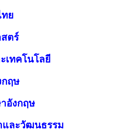
ไทย
สตร์
ละเทคโนโลยี
งกฤษ
ษาอังกฤษ
นาและวัฒนธรรม