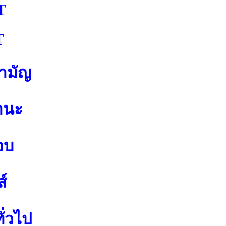
T
T
สามัญ
านะ
อบ
์
ั่วไป