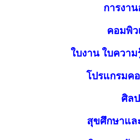
การงาน
คอมพิว
ใบงาน ใบความร
โปรแกรมคอม
ศิล
สุขศึกษาแล