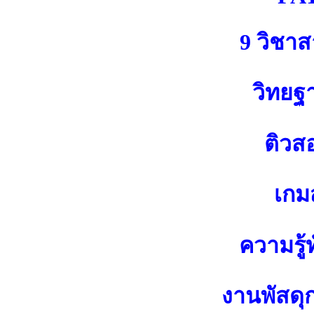
9 วิชา
วิทยฐ
ติวส
เกมส
ความรู้ท
งานพัสดุ