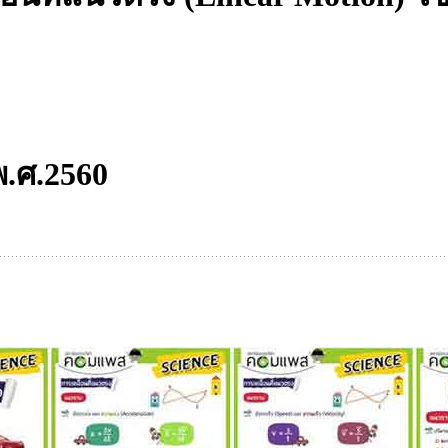
พ.ศ.2560