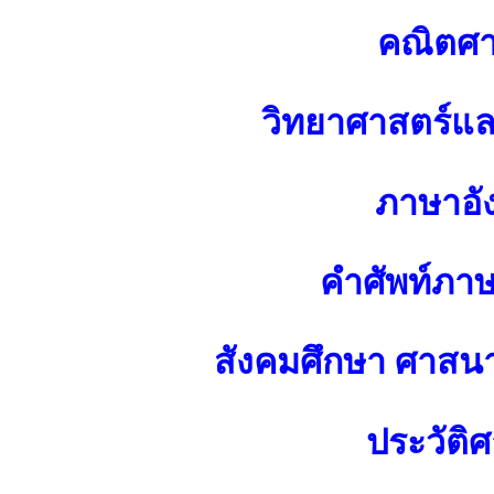
คณิตศา
วิทยาศาสตร์แ
ภาษาอั
คำศัพท์ภา
สังคมศึกษา ศาส
ประวัติศ