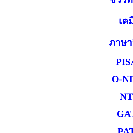
เคม
ภาษา
PIS
O-N
NT
GA
PA