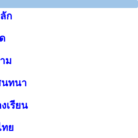
ลัก
ุด
าม
สนทนา
องเรียน
ไทย