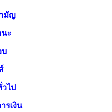
สามัญ
านะ
อบ
์
ั่วไป
การเงิน