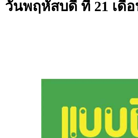
วันพฤหัสบดี ที่ 21 เด