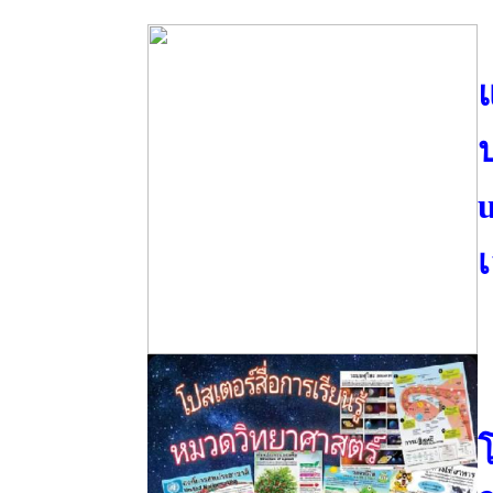
ป
เ
โ