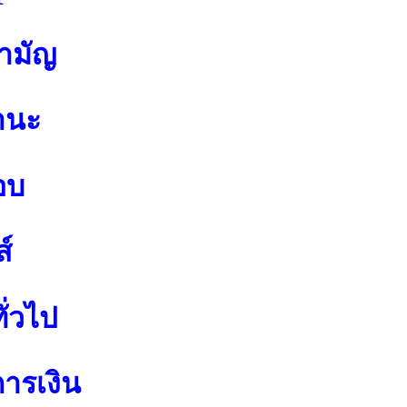
สามัญ
านะ
อบ
์
ั่วไป
การเงิน