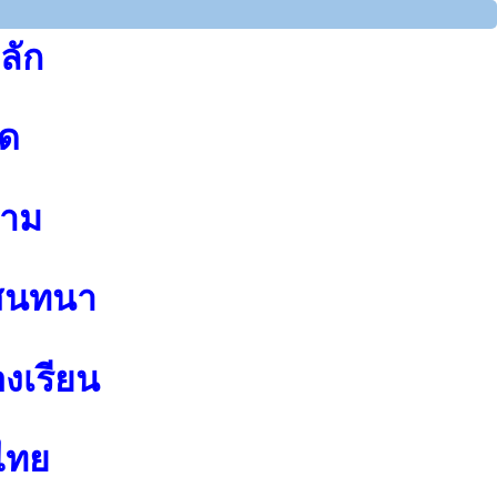
ลัก
ุด
าม
สนทนา
องเรียน
ไทย