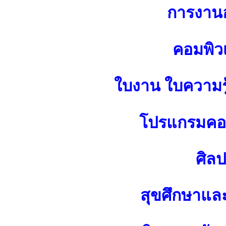
การงาน
คอมพิว
ใบงาน ใบความร
โปรแกรมคอม
ศิล
สุขศึกษาแล