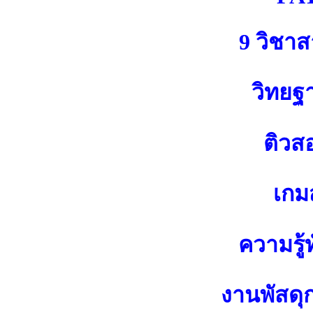
9 วิชา
วิทยฐ
ติวส
เกมส
ความรู้ท
งานพัสดุ