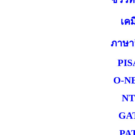
เคม
ภาษา
PIS
O-N
NT
GA
PA