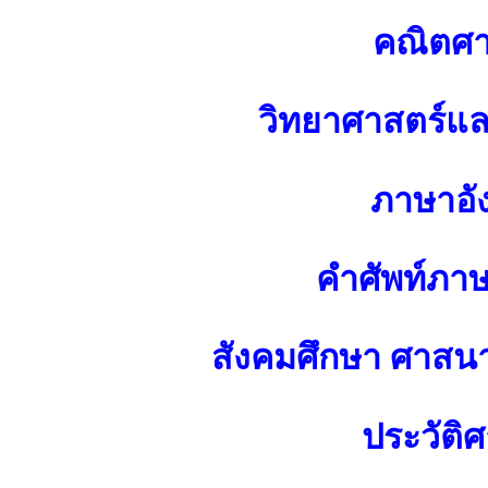
คณิตศา
วิทยาศาสตร์แ
ภาษาอั
คำศัพท์ภา
สังคมศึกษา ศาส
ประวัติศ