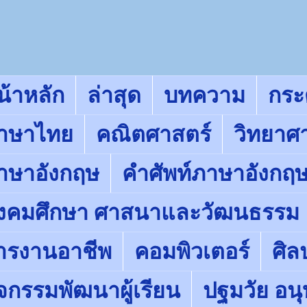
น้าหลัก
ล่าสุด
บทความ
กร
าษาไทย
คณิตศาสตร์
วิทยาศ
าษาอังกฤษ
คำศัพท์ภาษาอังกฤ
ังคมศึกษา ศาสนาและวัฒนธรรม
ารงานอาชีพ
คอมพิวเตอร์
ศิล
ิจกรรมพัฒนาผู้เรียน
ปฐมวัย อน