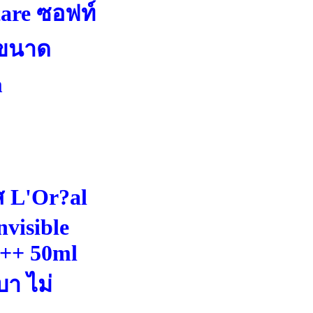
are ซอฟท์
น ขนาด
m
ส L'Or?al
visible
+++ 50ml
า ไม่