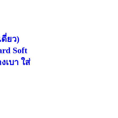
ดี่ยว)
d Soft
างเบา ใส่