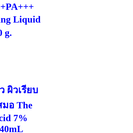
0+PA+++
ing Liquid
 g.
ว ผิวเรียบ
เสมอ The
Acid 7%
 240mL