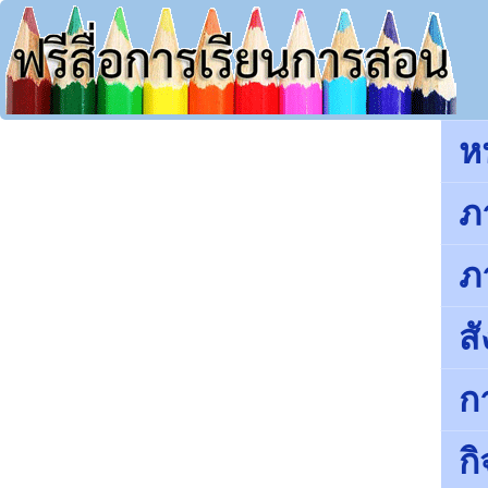
ห
ภ
ภ
ส
ก
ก